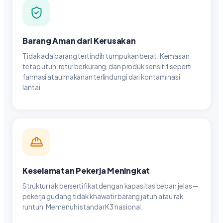
Barang Aman dari Kerusakan
Tidak ada barang tertindih tumpukan berat. Kemasan
tetap utuh, retur berkurang, dan produk sensitif seperti
farmasi atau makanan terlindungi dari kontaminasi
lantai.
Keselamatan Pekerja Meningkat
Struktur rak bersertifikat dengan kapasitas beban jelas —
pekerja gudang tidak khawatir barang jatuh atau rak
runtuh. Memenuhi standar K3 nasional.