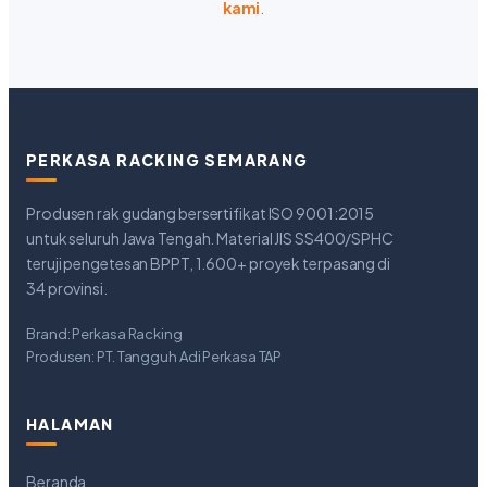
kami
.
PERKASA RACKING SEMARANG
Produsen rak gudang bersertifikat ISO 9001:2015
untuk seluruh Jawa Tengah. Material JIS SS400/SPHC
teruji pengetesan BPPT, 1.600+ proyek terpasang di
34 provinsi.
Brand: Perkasa Racking
Produsen: PT. Tangguh Adi Perkasa TAP
HALAMAN
Beranda