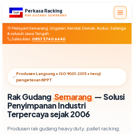
Perkasa Racking
RAK GUDANG SEMARANG
Melayani Semarang, Ungaran, Kendal, Demak, Kudus, Salatiga
& seluruh Jawa Tengah
Sales Alex:
0857 3740 6640
Produsen Langsung • ISO 9001:2015 • teruji
pengetesan BPPT
Rak Gudang
Semarang
— Solusi
Penyimpanan Industri
Terpercaya sejak 2006
Produsen rak gudang heavy duty, pallet racking,