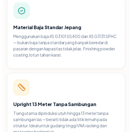
Material Baja Standar Jepang
Menggunakan baja JIS G3101 SS400 dan JIS G3131 SPHC
— bukan baja tanpa standar yang banyak beredar di
pasaran dengan kapasitas tidak jelas. Finishing powder
coating Jotun tahan karat.
Upright 13 Meter Tanpa Sambungan
Tiang utama diproduksi utuh hingga 13 meter tanpa
sambungan las — berarti tidak ada titik lemah pada
struktur. Ideal untuk gudang tinggi VNA racking dan
mezzanine bertingkat.