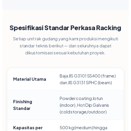
Spesifikasi Standar Perkasa Racking
Setiap unit rak gudang yang kami produksi mengikuti
standar teknis berikut — dan seluruhnya dapat
dikustomisasi sesuai kebutuhan proyek.
Baja JIS G3101 SS400 (frame)
Material Utama
dan JIS G3131 SPHC (beam)
Powder coating Jotun
Finishing
(indoor), Hot Dip Galvanis
Standar
(cold storage/outdoor)
Kapasitas per
500 kg (medium) hingga