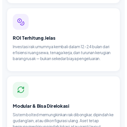
ROI Terhitung Jelas
Investasi rak umumnya kembali dalam 12-24 bulan dari
efisiensi ruang sewa, tenaga kerja, dan turunan kerugian
barang rusak — bukan sekedar biaya pengeluaran.
Modular & Bisa Direlokasi
Sistem bolted memungkinkan rak dibongkar, dipindah ke
gudang lain, atau dikonfigurasi ulang. Aset tetap
berguna meskipun pindah lokasi atau ganti layout.