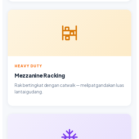
HEAVY DUTY
Mezzanine Racking
Rak bertingkat dengan catwalk — melipatgandakan luas
lantai gudang.