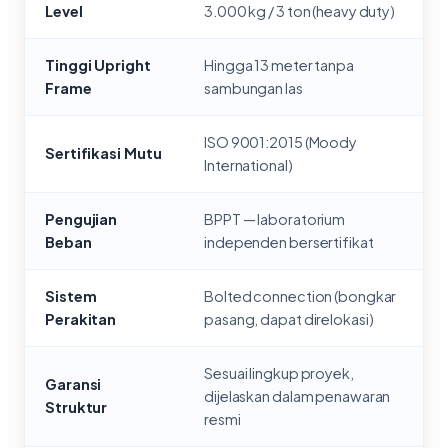
Level
3.000 kg / 3 ton (heavy duty)
Tinggi Upright
Hingga 13 meter tanpa
Frame
sambungan las
ISO 9001:2015 (Moody
Sertifikasi Mutu
International)
Pengujian
BPPT — laboratorium
Beban
independen bersertifikat
Sistem
Bolted connection (bongkar
Perakitan
pasang, dapat direlokasi)
Sesuai lingkup proyek,
Garansi
dijelaskan dalam penawaran
Struktur
resmi