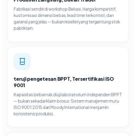
Fabrikasi sendiri di workshop Bekasi. Harga kompetitif,
kustomisasi dimensi bebas, lead time terkontrol, dan
garansi yang jelas — bukan reseller yang tergantung stok
pabrik lain.
teruji pengetesan BPPT, Tersertifikasi ISO
9001
Kapasitas beban rak diuji laboratorium independen BPPT
— bukan sekadar klaim brosur. Sistem manajemen mutu
ISO 9001:2015 dari Moody International menjamin
konsistensi produksi.