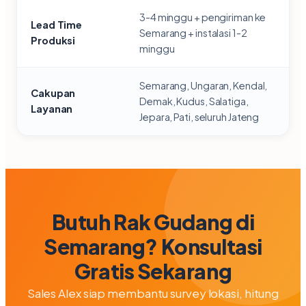
3-4 minggu + pengiriman ke
Lead Time
Semarang + instalasi 1-2
Produksi
minggu
Semarang, Ungaran, Kendal,
Cakupan
Demak, Kudus, Salatiga,
Layanan
Jepara, Pati, seluruh Jateng
Butuh Rak Gudang di
Semarang? Konsultasi
Gratis Sekarang
Sales Alex siap membantu survey lokasi, hitung